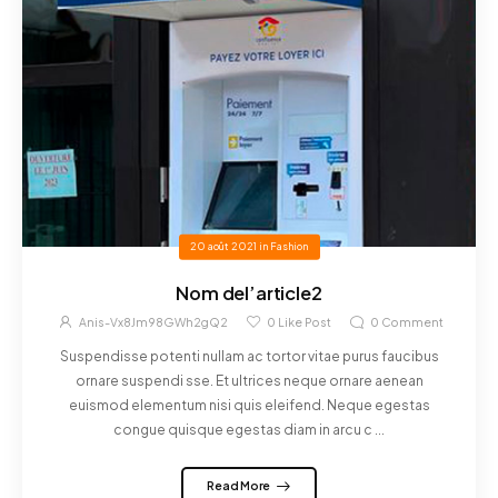
20 août 2021
in
Fashion
Nom del’article2
Anis-Vx8Jm98GWh2gQ2
0
Like Post
0
Comment
Suspendisse potenti nullam ac tortor vitae purus faucibus
ornare suspendi sse. Et ultrices neque ornare aenean
euismod elementum nisi quis eleifend. Neque egestas
congue quisque egestas diam in arcu c ...
Read More