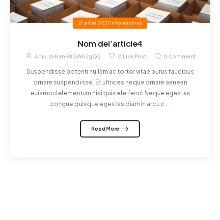
21 juillet 2021
in
Accessories
Nom del’article4
Anis-Vx8Jm98GWh2gQ2
0
Like Post
0
Comment
Suspendisse potenti nullam ac tortor vitae purus faucibus
ornare suspendi sse. Et ultrices neque ornare aenean
euismod elementum nisi quis eleifend. Neque egestas
congue quisque egestas diam in arcu c ...
Read More