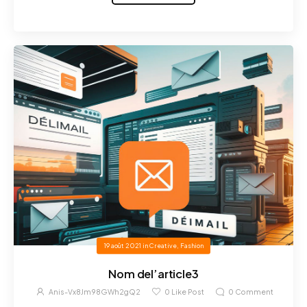
19 août 2021
in
Creative
,
Fashion
Nom del’article3
Anis-Vx8Jm98GWh2gQ2
0
Like Post
0
Comment