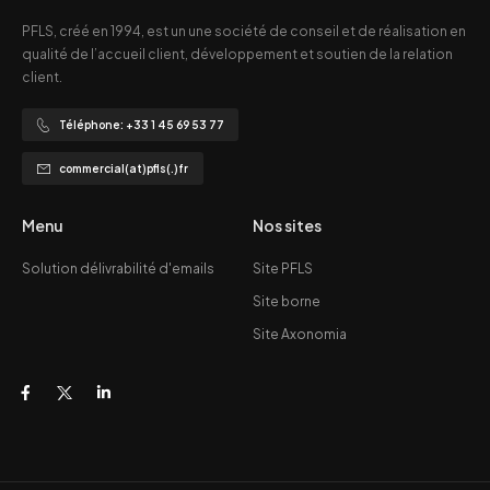
PFLS, créé en 1994, est un une société de conseil et de réalisation en
qualité de l’accueil client, développement et soutien de la relation
client.
Téléphone: +33 1 45 69 53 77
commercial(at)pfls(.)fr
Menu
Nos sites
Solution délivrabilité d'emails
Site PFLS
Site borne
Site Axonomia