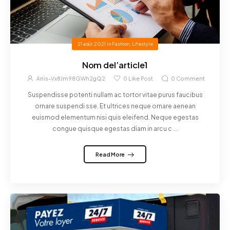
21 août 2021
in
Fashion
,
Lifestyle
Nom del’article1
Anis-Vx8Jm98GWh2gQ2
0
Like Post
0
Comment
Suspendisse potenti nullam ac tortor vitae purus faucibus
ornare suspendi sse. Et ultrices neque ornare aenean
euismod elementum nisi quis eleifend. Neque egestas
congue quisque egestas diam in arcu c ...
Read More