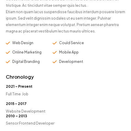
tristique. Ac tincidunt vitae semper quis lectus.
Etiam non quam lacus suspendisse faucibus interdum posuere lorem
ipsum. Sed velit dignissim sodales ut eu sem integer. Pulvinar
elementum integer enim neque volutpat. Pretium aenean pharetra
magna ac placerat vestibulum lectus mauris ultrices.
Web Design
Could Service
Online Marketing
Mobile App
Digital Branding
Development
Chronology
2021 – Present
Full Time Job
2015 – 2017
Website Development
2010 – 2013
Sensor Frontend Developer