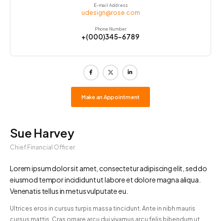
E-mail Address
udesign@rose.com
Phone Number
+(000)345-6789
Make an Appointment
Sue Harvey
Chief Financial Officer
Lorem ipsum dolor sit amet, consectetur adipiscing elit, sed do
eiusmod tempor incididunt ut labore et dolore magna aliqua.
Venenatis tellus in metus vulputate eu.
Ultrices eros in cursus turpis massa tincidunt. Ante in nibh mauris
cursus mattis. Cras ornare arcu dui vivamus arcu felis bibendum ut