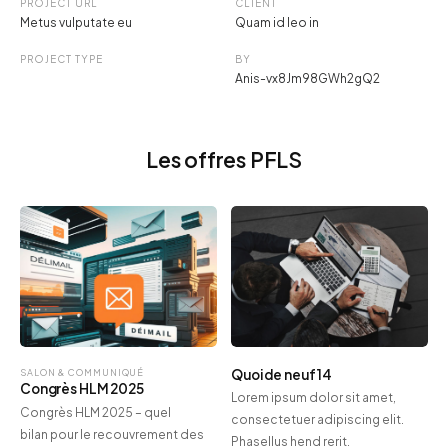
PROJECT URL
CLIENT
Metus vulputate eu
Quam id leo in
PROJECT TYPE
BY
Anis-vx8Jm98GWh2gQ2
Les offres PFLS
Quoi de neuf 14
SALON & COMMUNIQUÉ
Congrès HLM 2025
Lorem ipsum dolor sit amet,
Congrès HLM 2025 – quel
consectetuer adipiscing elit.
bilan pour le recouvrement des
Phasellus hend rerit.