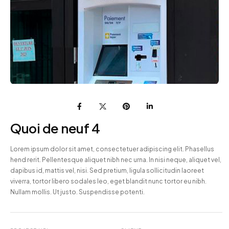
Quoi de neuf 4
Lorem ipsum dolor sit amet, consectetuer adipiscing elit. Phasellus
hend rerit. Pellentesque aliquet nibh nec urna. In nisi neque, aliquet vel,
dapibus id, mattis vel, nisi. Sed pretium, ligula sollicitudin laoreet
viverra, tortor libero sodales leo, eget blandit nunc tortor eu nibh.
Nullam mollis. Ut justo. Suspendisse potenti.